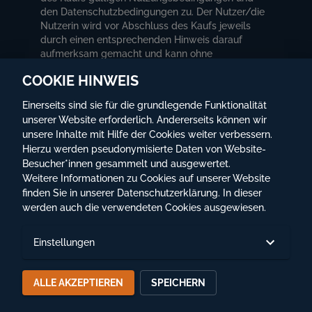
den Datenschutzbedingungen zu. Der Nutzer/die
Nutzerin wird vor Abschluss des Kaufs jeweils
durch einen entsprechenden Hinweis darauf
aufmerksam gemacht und kann ohne
Zustimmung keinen Kauf tätigen
COOKIE HINWEIS
9.2. Für die Kommunikation insbesondere
Einerseits sind sie für die grundlegende Funktionalität
hinsichtlich vertragsrelevanter Mitteilungen wird
GLOBE PLAYER die vom Nutzer/von der Nutzerin
unserer Website erforderlich. Andererseits können wir
angegebenen Daten (insbesondere E-Mail-
unsere Inhalte mit Hilfe der Cookies weiter verbessern.
Adresse) verwenden. Falls der Nutzer/die
Hierzu werden pseudonymisierte Daten von Website-
Nutzerin GLOBE PLAYER nicht über eine Änderung
Besucher*innen gesammelt und ausgewertet.
der Daten informiert, gelten Mitteilungen von
Weitere Informationen zu Cookies auf unserer Website
GLOBE PLAYER an den Nutzer/die Nutzerin auch
finden Sie in unserer
Datenschutzerklärung
. In dieser
dann als zugegangen, wenn diese Mitteilung an
werden auch die verwendeten Cookies ausgewiesen.
die vom Nutzer/der Nutzerin zuletzt bekannte E-
Mail-Adresse/Anschrift zugestellt wurde. Es
Einstellungen
obliegt daher dem Nutzer/der Nutzerin die E-
Mail-Adresse in einem solchen Zustand zu halten
und erhalten, dass E-Mails abrufbar sind.
ALLE AKZEPTIEREN
SPEICHERN
9.3. Änderungen und/oder Ergänzungen des
Vertragsverhältnisses zwischen dem Nutzer/der