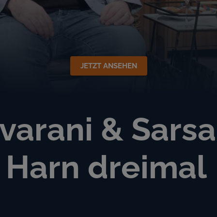
JETZT ANSEHEN
avarani & Sars
 Harn dreimal