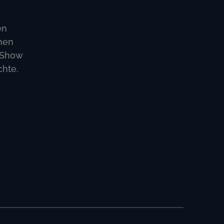
en
nen
y-Show
chte.