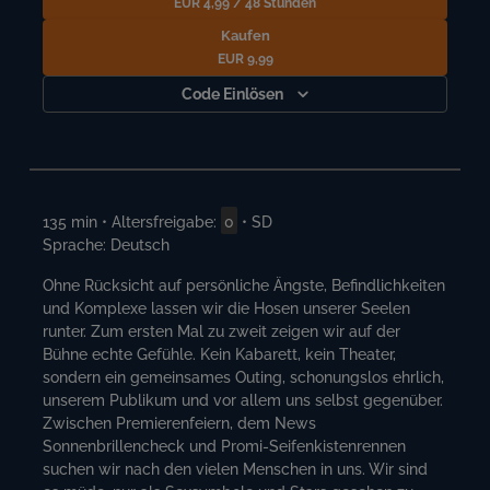
EUR
4,99
/
48
Stunden
Kaufen
EUR
9,99
Code Einlösen
135
min
•
Altersfreigabe:
0
•
SD
Sprache:
Deutsch
Ohne Rücksicht auf persönliche Ängste, Befindlichkeiten
und Komplexe lassen wir die Hosen unserer Seelen
runter. Zum ersten Mal zu zweit zeigen wir auf der
Bühne echte Gefühle. Kein Kabarett, kein Theater,
sondern ein gemeinsames Outing, schonungslos ehrlich,
unserem Publikum und vor allem uns selbst gegenüber.
Zwischen Premierenfeiern, dem News
Sonnenbrillencheck und Promi-Seifenkistenrennen
suchen wir nach den vielen Menschen in uns. Wir sind